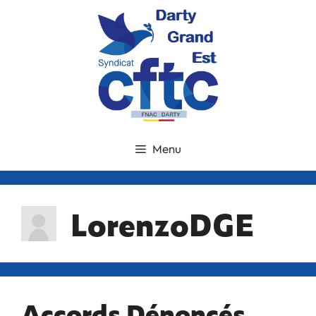
Menu
LorenzoDGE
Accords Dénoncés,