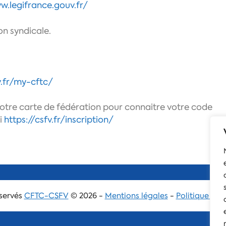
w.legifrance.gouv.fr/
on syndicale.
v.fr/my-cftc/
votre carte de fédération pour connaitre votre code
ci
https://csfv.fr/inscription/
éservés
CFTC-CSFV
© 2026 -
Mentions légales
-
Politique de 